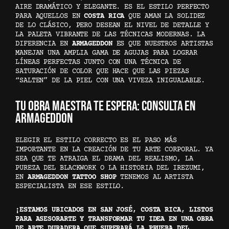
AIRE DRAMÁTICO Y ELEGANTE. ES EL ESTILO PERFECTO
PARA AQUELLOS EN
COSTA RICA
QUE AMAN LA SOLIDEZ
DE LO CLÁSICO, PERO DESEAN EL NIVEL DE DETALLE Y
LA PALETA VIBRANTE DE LAS TÉCNICAS MODERNAS. LA
DIFERENCIA EN
ARMAGEDDON
ES QUE NUESTROS ARTISTAS
MANEJAN UNA AMPLIA GAMA DE AGUJAS PARA LOGRAR
LÍNEAS PERFECTAS JUNTO CON UNA TÉCNICA DE
SATURACIÓN DE COLOR QUE HACE QUE LAS PIEZAS
“SALTEN” DE LA PIEL CON UNA VIVEZA INIGUALABLE.
TU OBRA MAESTRA TE ESPERA: CONSULTA EN
ARMAGEDDON
ELEGIR EL ESTILO CORRECTO ES EL PASO MÁS
IMPORTANTE EN LA CREACIÓN DE TU ARTE CORPORAL. YA
SEA QUE TE ATRAIGA EL DRAMA DEL REALISMO, LA
PUREZA DEL BLACKWORK O LA HISTORIA DEL IREZUMI,
EN
ARMAGEDDON TATTOO SHOP
TENEMOS AL ARTISTA
ESPECIALISTA EN ESE ESTILO.
¡ESTAMOS UBICADOS EN SAN JOSÉ, COSTA RICA, LISTOS
PARA ASESORARTE Y TRANSFORMAR TU IDEA EN UNA OBRA
DE ARTE DURADERA QUE SUPERARÁ LA PRUEBA DEL