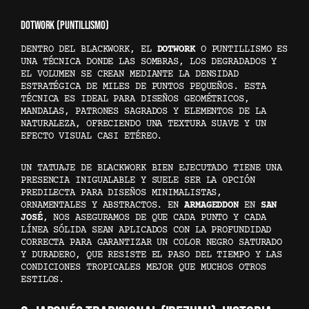
DOTWORK (PUNTILLISMO)
DENTRO DEL BLACKWORK, EL
DOTWORK
O PUNTILLISMO ES
UNA TÉCNICA DONDE LAS SOMBRAS, LOS DEGRADADOS Y
EL VOLUMEN SE CREAN MEDIANTE LA DENSIDAD
ESTRATÉGICA DE MILES DE PUNTOS PEQUEÑOS. ESTA
TÉCNICA ES IDEAL PARA DISEÑOS GEOMÉTRICOS,
MANDALAS, PATRONES SAGRADOS Y ELEMENTOS DE LA
NATURALEZA, OFRECIENDO UNA TEXTURA SUAVE Y UN
EFECTO VISUAL CASI ETÉREO.
UN TATUAJE DE BLACKWORK BIEN EJECUTADO TIENE UNA
PRESENCIA INIGUALABLE Y SUELE SER LA OPCIÓN
PREDILECTA PARA DISEÑOS MINIMALISTAS,
ORNAMENTALES Y ABSTRACTOS. EN
ARMAGEDDON
EN
SAN
JOSÉ
, NOS ASEGURAMOS DE QUE CADA PUNTO Y CADA
LÍNEA SÓLIDA SEAN APLICADOS CON LA PROFUNDIDAD
CORRECTA PARA GARANTIZAR UN COLOR NEGRO SATURADO
Y DURADERO, QUE RESISTE EL PASO DEL TIEMPO Y LAS
CONDICIONES TROPICALES MEJOR QUE MUCHOS OTROS
ESTILOS.