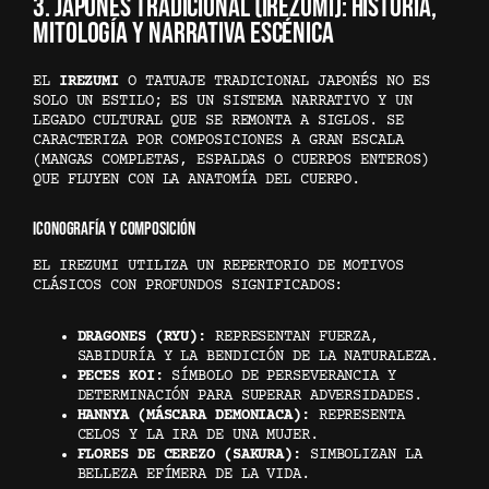
3. JAPONÉS TRADICIONAL (IREZUMI): HISTORIA,
MITOLOGÍA Y NARRATIVA ESCÉNICA
EL
IREZUMI
O TATUAJE TRADICIONAL JAPONÉS NO ES
SOLO UN ESTILO; ES UN SISTEMA NARRATIVO Y UN
LEGADO CULTURAL QUE SE REMONTA A SIGLOS. SE
CARACTERIZA POR COMPOSICIONES A GRAN ESCALA
(MANGAS COMPLETAS, ESPALDAS O CUERPOS ENTEROS)
QUE FLUYEN CON LA ANATOMÍA DEL CUERPO.
ICONOGRAFÍA Y COMPOSICIÓN
EL IREZUMI UTILIZA UN REPERTORIO DE MOTIVOS
CLÁSICOS CON PROFUNDOS SIGNIFICADOS:
DRAGONES (RYU):
REPRESENTAN FUERZA,
SABIDURÍA Y LA BENDICIÓN DE LA NATURALEZA.
PECES KOI:
SÍMBOLO DE PERSEVERANCIA Y
DETERMINACIÓN PARA SUPERAR ADVERSIDADES.
HANNYA (MÁSCARA DEMONIACA):
REPRESENTA
CELOS Y LA IRA DE UNA MUJER.
FLORES DE CEREZO (SAKURA):
SIMBOLIZAN LA
BELLEZA EFÍMERA DE LA VIDA.