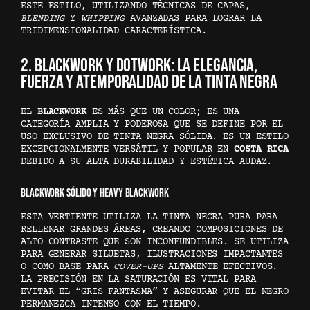
ESTE ESTILO, UTILIZANDO TÉCNICAS DE CAPAS,
BLENDING
Y
WHIPPING
AVANZADAS PARA LOGRAR LA
TRIDIMENSIONALIDAD CARACTERÍSTICA.
2. BLACKWORK Y DOTWORK: LA ELEGANCIA,
FUERZA Y ATEMPORALIDAD DE LA TINTA NEGRA
EL
BLACKWORK
ES MÁS QUE UN COLOR; ES UNA
CATEGORÍA AMPLIA Y PODEROSA QUE SE DEFINE POR EL
USO EXCLUSIVO DE TINTA NEGRA SÓLIDA. ES UN ESTILO
EXCEPCIONALMENTE VERSÁTIL Y POPULAR EN
COSTA RICA
DEBIDO A SU ALTA DURABILIDAD Y ESTÉTICA AUDAZ.
BLACKWORK SÓLIDO Y HEAVY BLACKWORK
ESTA VERTIENTE UTILIZA LA TINTA NEGRA PURA PARA
RELLENAR GRANDES ÁREAS, CREANDO COMPOSICIONES DE
ALTO CONTRASTE QUE SON INCONFUNDIBLES. SE UTILIZA
PARA GENERAR SILUETAS, ILUSTRACIONES IMPACTANTES
O COMO BASE PARA
COVER-UPS
ALTAMENTE EFECTIVOS.
LA PRECISIÓN EN LA SATURACIÓN ES VITAL PARA
EVITAR EL “GRIS FANTASMA” Y ASEGURAR QUE EL NEGRO
PERMANEZCA INTENSO CON EL TIEMPO.